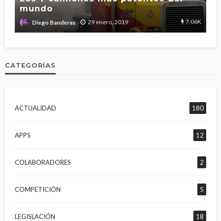
mundo
T
2.7K
7.06K
29 enero, 2019
Diego Banderas
CATEGORÍAS
ACTUALIDAD
180
APPS
12
COLABORADORES
2
COMPETICIÓN
5
LEGISLACIÓN
18