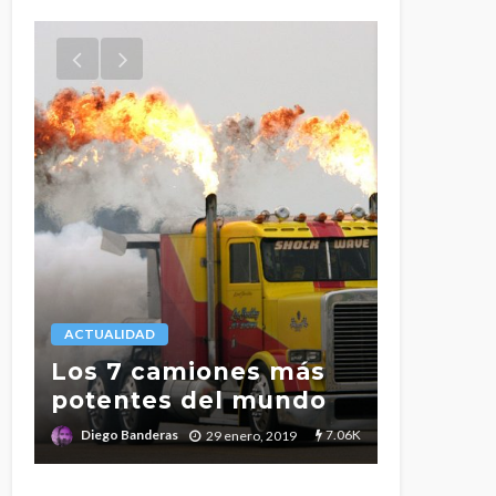
LEGISLACIÓN
ACTUALIDAD
l
Tiempo
s
Los 7 camiones más
conduc
potentes del mundo
descan
.7K
7.06K
Diego Banderas
Diego Band
29 enero, 2019