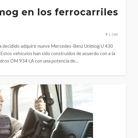
g en los ferrocarriles
1.58K
 ha decidido adquirir nueve Mercedes-Benz Unimog U 430
 Estos vehículos han sido construidos de acuerdo con a la
ndros OM 934 LA con una potencia de...
APPS
o industrial
Fleetboard, el contro
del 2019:
de flotas de Mercede
410 GNL
Benz
6.11K
12
Diego Banderas
8 febrero, 2019
26 febrero, 2019