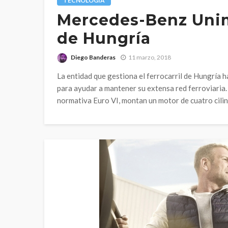
TECNOLOGÍA
Mercedes-Benz Unimo
de Hungría
Diego Banderas
11 marzo, 2018
La entidad que gestiona el ferrocarril de Hungría
para ayudar a mantener su extensa red ferroviaria.
normativa Euro VI, montan un motor de cuatro cili
TECNOLOGÍA
El vehícul
ecológico 
Scania G 
Diego Banderas