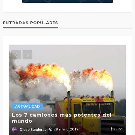
ENTRADAS POPULARES
ACTUALIDAD
L
Los 7 camiones más potentes del
mundo
T
2.7K
7.06K
29 enero, 2019
Diego Banderas