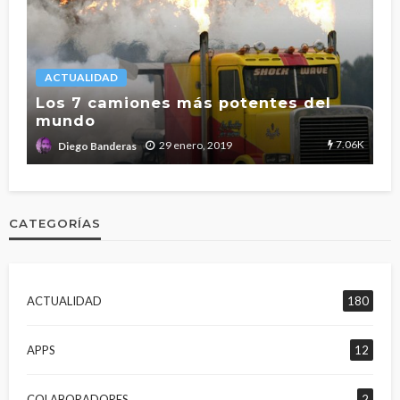
ACTUALIDAD
L
Los 7 camiones más potentes del
mundo
T
2.7K
7.06K
29 enero, 2019
Diego Banderas
CATEGORÍAS
ACTUALIDAD
180
APPS
12
COLABORADORES
2