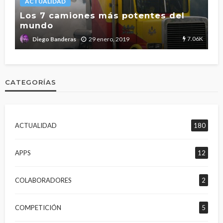
ACTUALIDAD
L
Los 7 camiones más potentes del
mundo
T
2.7K
7.06K
29 enero, 2019
Diego Banderas
CATEGORÍAS
ACTUALIDAD
180
APPS
12
COLABORADORES
2
COMPETICIÓN
5