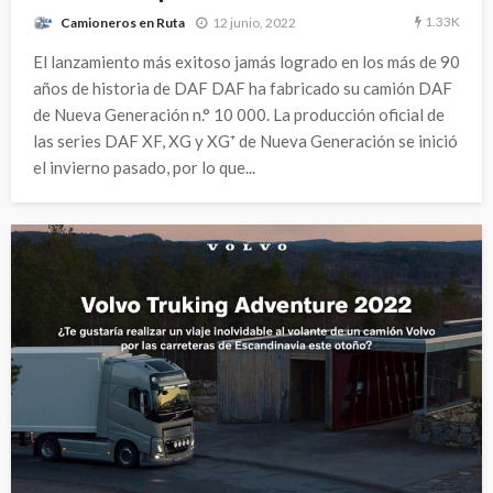
1.33K
12 junio, 2022
Camioneros en Ruta
El lanzamiento más exitoso jamás logrado en los más de 90
años de historia de DAF DAF ha fabricado su camión DAF
de Nueva Generación n.° 10 000. La producción oficial de
las series DAF XF, XG y XG⁺ de Nueva Generación se inició
el invierno pasado, por lo que...