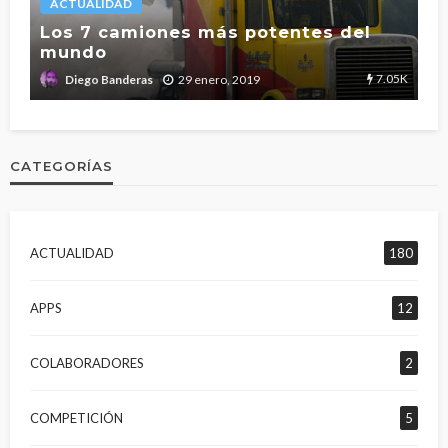
ACTUALIDAD
L
Los 7 camiones más potentes del
mundo
T
2.7K
7.05K
29 enero, 2019
Diego Banderas
CATEGORÍAS
ACTUALIDAD
180
APPS
12
COLABORADORES
2
COMPETICIÓN
5