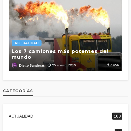
ACTUALIDAD
L
Los 7 camiones más potentes del
mundo
T
2.7K
7.05K
29 enero, 2019
Diego Banderas
CATEGORÍAS
ACTUALIDAD
180