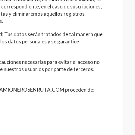
correspondiente, en el caso de suscripciones,
tas y eliminaremos aquellos registros
e.
ad: Tus datos serán tratados de tal manera que
los datos personales y se garantice
APPS
uciones necesarias para evitar el acceso no
e nuestros usuarios por parte de terceros.
o industrial
Fleetboard, el contro
del 2019:
de flotas de Mercede
410 GNL
Benz
en CAMIONEROSENRUTA.COM proceden de:
6.11K
12
Diego Banderas
8 febrero, 2019
26 febrero, 2019