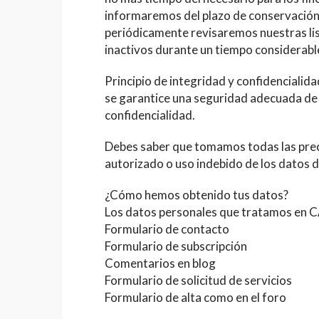
informaremos del plazo de conservación 
periódicamente revisaremos nuestras lis
inactivos durante un tiempo considerabl
Principio de integridad y confidencialid
se garantice una seguridad adecuada de 
confidencialidad.
TECNOLOGÍA
Debes saber que tomamos todas las preca
autorizado o uso indebido de los datos d
El vehícul
ecológico 
¿Cómo hemos obtenido tus datos?
Scania G 
Los datos personales que tratamos 
Diego Banderas
Formulario de contacto
Formulario de subscripción
Comentarios en blog
Formulario de solicitud de servicios
Formulario de alta como en el foro