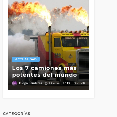
LEGISLACIÓN
ACTUALIDAD
l
Tiempo
s
Los 7 camiones más
conduc
potentes del mundo
descan
.7K
7.06K
Diego Banderas
Diego Band
29 enero, 2019
CATEGORÍAS