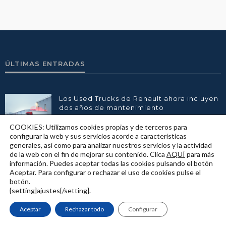
ÚLTIMAS ENTRADAS
Los Used Trucks de Renault ahora incluyen
dos años de mantenimiento
31 julio, 2023
COOKIES: Utilizamos cookies propias y de terceros para
configurar la web y sus servicios acorde a características
Volvo Trucks recibe el premio al camión
generales, así como para analizar nuestros servicios y la actividad
más eficiente con su modelo Volvo FH con
de la web con el fin de mejorar su contenido. Clica
AQUÍ
para más
I-Save
información. Puedes aceptar todas las cookies pulsando el botón
Aceptar. Para configurar o rechazar el uso de cookies pulse el
18 julio, 2023
botón.
{setting]ajustes{/setting].
Nace el Club Scania
18 junio, 2023
Aceptar
Rechazar todo
Configurar