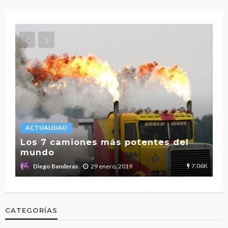
ACTUALIDAD
L
Los 7 camiones más potentes del
mundo
T
2.7K
7.06K
29 enero, 2019
Diego Banderas
CATEGORÍAS