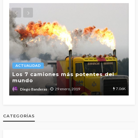
ACTUALIDAD
L
Los 7 camiones más potentes del
mundo
T
2.7K
7.06K
29 enero, 2019
Diego Banderas
CATEGORÍAS