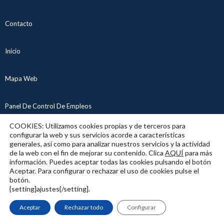
Contacto
Inicio
Mapa Web
Panel De Control De Empleos
COOKIES: Utilizamos cookies propias y de terceros para
Política De Cookies
configurar la web y sus servicios acorde a características
generales, así como para analizar nuestros servicios y la actividad
de la web con el fin de mejorar su contenido. Clica
AQUÍ
para más
Política De Privacidad
información. Puedes aceptar todas las cookies pulsando el botón
Aceptar. Para configurar o rechazar el uso de cookies pulse el
botón.
Publica Una Oferta Laboral
{setting]ajustes{/setting].
Aceptar
Rechazar todo
Configurar
Seguro De Transportes Para Autónomos