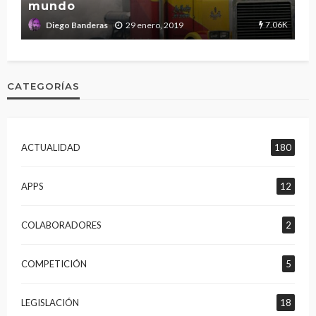
mundo
T
2.7K
7.06K
29 enero, 2019
Diego Banderas
CATEGORÍAS
ACTUALIDAD
180
APPS
12
COLABORADORES
2
COMPETICIÓN
5
LEGISLACIÓN
18