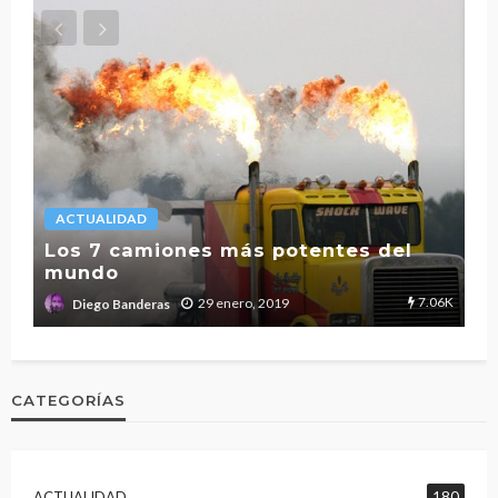
ACTUALIDAD
L
Los 7 camiones más potentes del
mundo
T
2.7K
7.06K
29 enero, 2019
Diego Banderas
CATEGORÍAS
ACTUALIDAD
180