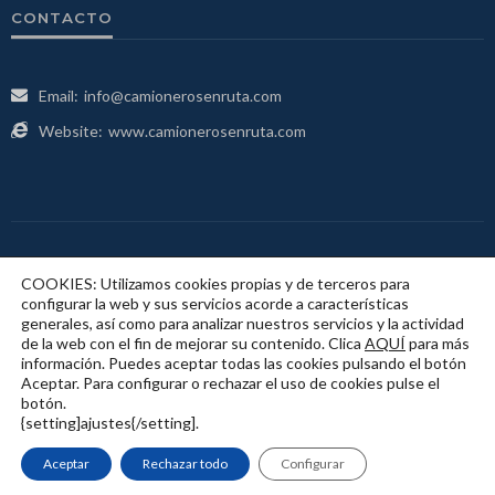
CONTACTO
Email:
info@camionerosenruta.com
Website:
www.camionerosenruta.com
COOKIES: Utilizamos cookies propias y de terceros para
configurar la web y sus servicios acorde a características
generales, así como para analizar nuestros servicios y la actividad
Mapa Web
Contacto
Política De Privacidad
de la web con el fin de mejorar su contenido. Clica
AQUÍ
para más
información. Puedes aceptar todas las cookies pulsando el botón
Aceptar. Para configurar o rechazar el uso de cookies pulse el
Política De Cookies
botón.
{setting]ajustes{/setting].
Aceptar
Rechazar todo
Configurar
© Copyright 2017-2023 Camioneros en ruta