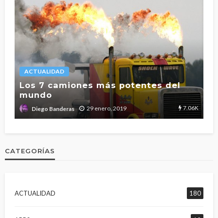
ACTUALIDAD
L
Los 7 camiones más potentes del
mundo
T
2.7K
7.06K
29 enero, 2019
Diego Banderas
CATEGORÍAS
ACTUALIDAD
180