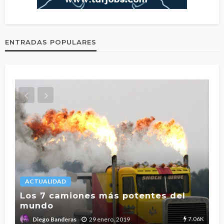
ENTRADAS POPULARES
ACTUALIDAD
L
Los 7 camiones más potentes del
mundo
T
2.7K
7.06K
29 enero, 2019
Diego Banderas