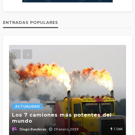
ENTRADAS POPULARES
ACTUALIDAD
L
Los 7 camiones más potentes del
mundo
T
2.7K
7.06K
29 enero, 2019
Diego Banderas