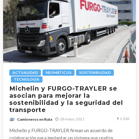
ACTUALIDAD
NEUMÁTICOS
SOSTENIBILIDAD
TECNOLOGÍA
Michelin y FURGO-TRAYLER se
asocian para mejorar la
sostenibilidad y la seguridad del
transporte
1.33K
28 mayo, 2021
Camioneros en Ruta
Michelin y FURGO-TRAYLER firman un acuerdo de
colaboración para implantar un sistema que realiza