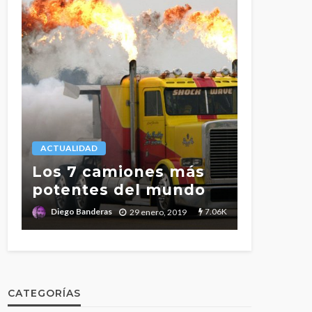
LEGISLACIÓN
ACTUALIDAD
l
Tiempo
s
Los 7 camiones más
conduc
potentes del mundo
descan
.7K
7.06K
Diego Banderas
Diego Band
29 enero, 2019
CATEGORÍAS