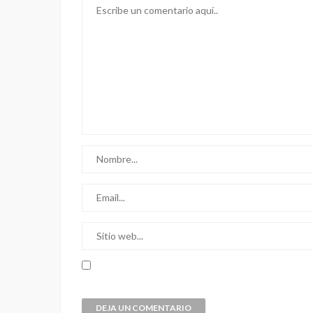
TECNOLOGÍA
El vehícul
ecológico 
Scania G 
Diego Banderas