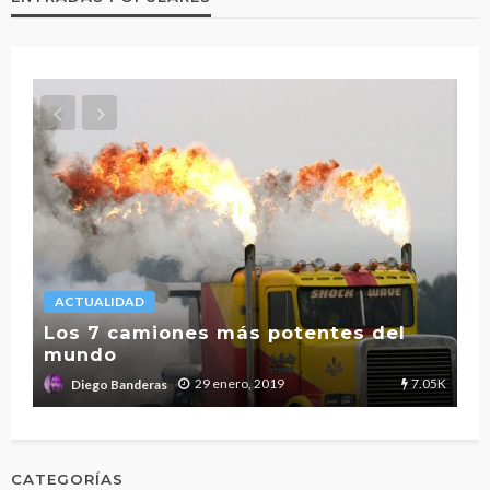
ACTUALIDAD
L
Los 7 camiones más potentes del
mundo
T
2.7K
7.05K
29 enero, 2019
Diego Banderas
CATEGORÍAS