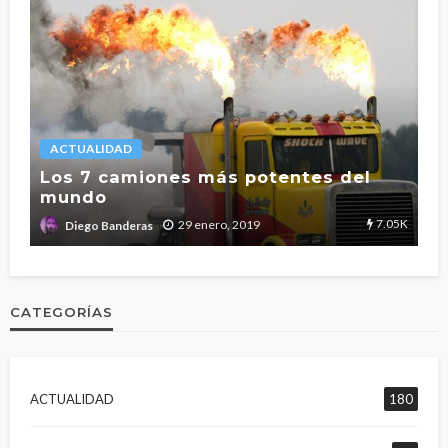
ACTUALIDAD
L
Los 7 camiones más potentes del
mundo
T
2.7K
7.05K
29 enero, 2019
Diego Banderas
CATEGORÍAS
ACTUALIDAD
180