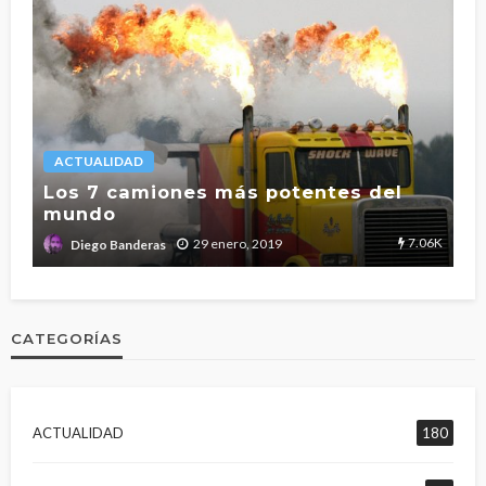
ACTUALIDAD
L
Los 7 camiones más potentes del
mundo
T
2.7K
7.06K
29 enero, 2019
Diego Banderas
CATEGORÍAS
ACTUALIDAD
180