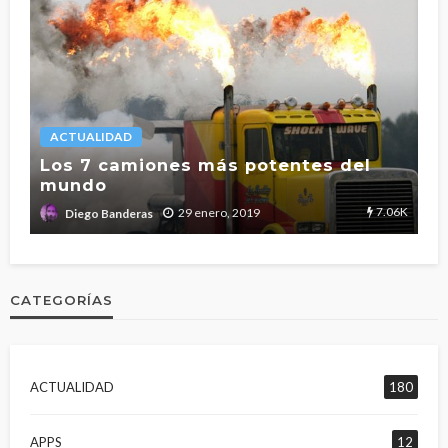
ACTUALIDAD
L
Los 7 camiones más potentes del
mundo
T
2.7K
7.06K
29 enero, 2019
Diego Banderas
CATEGORÍAS
ACTUALIDAD
180
APPS
12